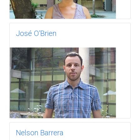
José O’Brien
Nelson Barrera