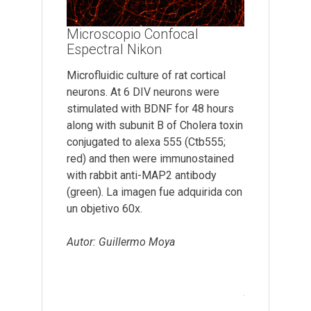
a Grano de
Microscopio Confocal
Microscopi
Espectral Nikon
Espectral 
grano de
Microfluidic culture of rat cortical
Tcf4-positive 
 observa la
neurons. At 6 DIV neurons were
the epimysiu
grano de
stimulated with BDNF for 48 hours
Transverse s
a con un 60x.
along with subunit B of Cholera toxin
diaphragm m
conjugated to alexa 555 (Ctb555;
connective ti
, UMA-BIO,
red) and then were immunostained
highly expres
with rabbit anti-MAP2 antibody
factor Tcf4 (g
(green). La imagen fue adquirida con
myofibers are
un objetivo 60x.
basal lamina (
of individual
Autor: Guillermo Moya
muscle reside
blue. Magnifi
Autor: Osvald
Departamento 