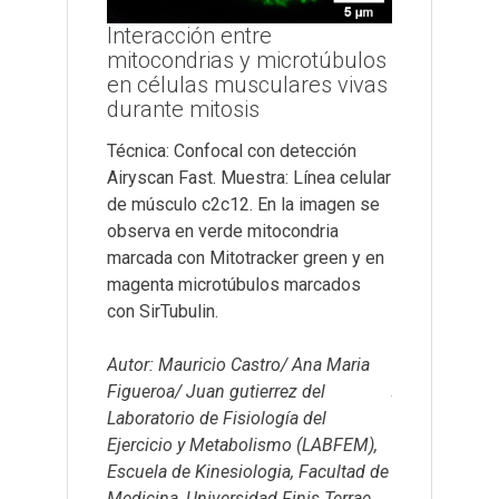
Interacción entre
ocal
Microscopi
mitocondrias y microtúbulos
en células musculares vivas
Técnica: Conf
durante mitosis
iryscan Fast.
espectral. Mu
ñón canino de
de larva de m
Técnica: Confocal con detección
En la imagen
En verde se 
Airyscan Fast. Muestra: Línea celular
ción del
CD4::tdTomat
de músculo c2c12. En la imagen se
a en células
observa FasII
observa en verde mitocondria
re sustrato
de adhesión 
marcada con Mitotracker green y en
nalizado con
expresada en
magenta microtúbulos marcados
gera
de Drosophila
con SirTubulin.
na (RLC) -GFP
azul núcleos
5 (rojo) - E-
Autor: Mauricio Castro/ Ana Maria
47).
Autor: Francis
Figueroa/ Juan gutierrez del
bajo la superv
Laboratorio de Fisiología del
(Estudiante
académicos M
Ejercicio y Metabolismo (LABFEM),
ológicas
Jorge Campus
Escuela de Kinesiologia, Facultad de
ológicas
laboratorios d
Medicina, Universidad Finis Terrae,