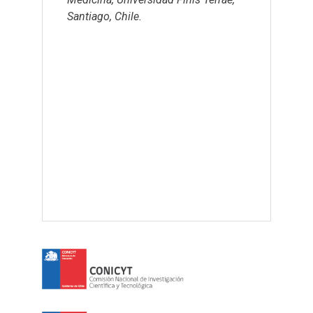
Señalización,
Santiago, Chile.
la Conducta, 
Ciencias Bioló
Universidad Ca
imagen corre
un Z-stack qu
Sociedad de B
Chile como la
categoría Biol
Molecular.